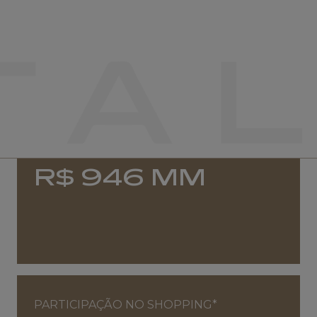
SHOPPING
FII JHSF CAPITAL MALLS - JCCJ11
PATRIMÔNIO LÍQUIDO
R$ 946 MM
PARTICIPAÇÃO NO SHOPPING*