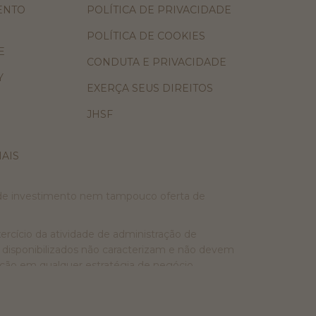
ENTO
POLÍTICA DE PRIVACIDADE
POLÍTICA DE COOKIES
E
CONDUTA E PRIVACIDADE
Y
EXERÇA SEUS DIREITOS
JHSF
AIS
 de investimento nem tampouco oferta de
ercício da atividade de administração de
ui disponibilizados não caracterizam e não devem
ação em qualquer estratégia de negócio,
rmações e materiais não constituem assessoria
investimento e/ou assuntos diversos contidos nos
ções divulgadas, nem por decisões de