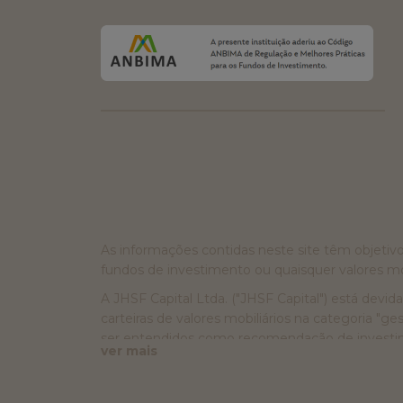
As informações contidas neste site têm objet
fundos de investimento ou quaisquer valores mob
A JHSF Capital Ltda. ("JHSF Capital") está devid
carteiras de valores mobiliários na categoria "
ser entendidos como recomendação de investimen
ver mais
solicitação/oferta/esforço de venda ou distribu
ou consultoria jurídica, contábil, regulatória, f
documentos. A JHSF Capital não se responsabili