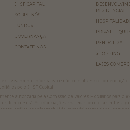
JHSF CAPITAL
DESENVOLVIM
RESIDENCIAL
SOBRE NÓS
HOSPITALIDAD
FUNDOS
PRIVATE EQUIT
GOVERNANÇA
RENDA FIXA
CONTATE-NOS
SHOPPING
LAJES COMERCI
ivo exclusivamente informativo e não constituem recomendação
iliários pelo JHSF Capital.
amente autorizada pela Comissão de Valores Mobiliários para o ex
gestor de recursos”. As informações, materiais ou documentos aq
to, análise de valor mobiliário, material promocional, particip
ição de cotas dos fundos de investimento aqui indicados. As info
iscal ou de qualquer outra natureza em relação às alternativas de 
za por erros, omissões ou imprecisões no conteúdo das informa