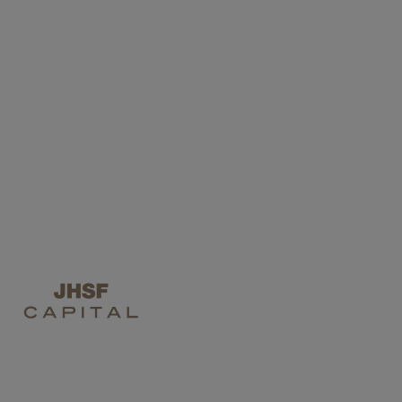
TODOS
JHSF CAPITAL
FII EB JHSF CAPITAL DE
1
Documentos
JHSF CAPITAL
-
30/03/2021
CVM's Reference
Form 2020