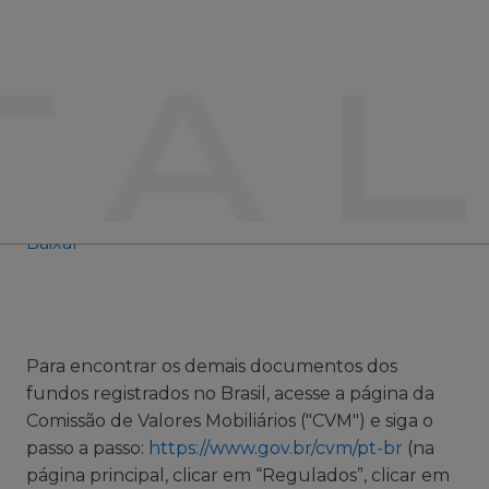
Baixar
JHSF CAPITAL
-
30/03/2021
Formulário de
Referência da CVM
2020
Baixar
Para encontrar os demais documentos dos
fundos registrados no Brasil, acesse a página da
Comissão de Valores Mobiliários ("CVM") e siga o
passo a passo:
https://www.gov.br/cvm/pt-br
(na
página principal, clicar em “Regulados”, clicar em